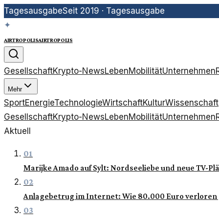
Tagesausgabe
Seit 2019
·
Tagesausgabe
✦
airtropolis
airtropolis
Gesellschaft
Krypto-News
Leben
Mobilität
Unternehmen
Mehr
Sport
Energie
Technologie
Wirtschaft
Kultur
Wissenschaft
Gesellschaft
Krypto-News
Leben
Mobilität
Unternehmen
Aktuell
01
Marijke Amado auf Sylt: Nordseeliebe und neue TV-Pl
02
Anlagebetrug im Internet: Wie 80.000 Euro verloren
03