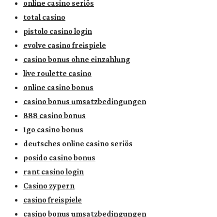
online casino seriös
total casino
pistolo casino login
evolve casino freispiele
casino bonus ohne einzahlung
live roulette casino
online casino bonus
casino bonus umsatzbedingungen
888 casino bonus
1go casino bonus
deutsches online casino seriös
posido casino bonus
rant casino login
Casino zypern
casino freispiele
casino bonus umsatzbedingungen