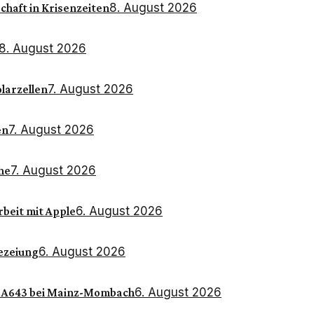
8. August 2026
chaft in Krisenzeiten
8. August 2026
7. August 2026
larzellen
7. August 2026
en
7. August 2026
he
6. August 2026
beit mit Apple
6. August 2026
hezeiung
6. August 2026
er A643 bei Mainz-Mombach