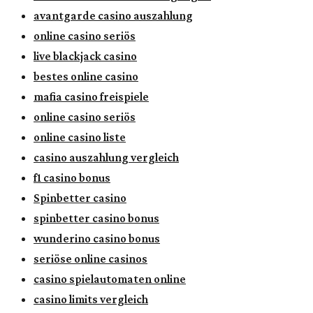
avantgarde casino auszahlung
online casino seriös
live blackjack casino
bestes online casino
mafia casino freispiele
online casino seriös
online casino liste
casino auszahlung vergleich
f1 casino bonus
Spinbetter casino
spinbetter casino bonus
wunderino casino bonus
seriöse online casinos
casino spielautomaten online
casino limits vergleich