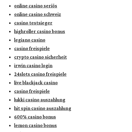
online casino seriös
online casino schweiz
casino testsieger
highroller casino bonus
legiano casino
casino freispiele
crypto casino sicherheit
irwin casino login
24slots casino freispiele
live blackjack casino
casino freispiele
lukki casino auszahlung
hit spin casino auszahlung
600% casino bonus
lemon casino bonus