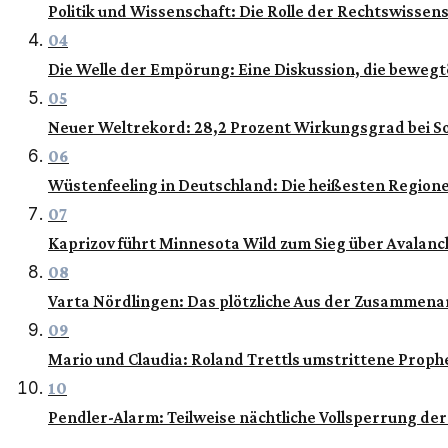
Politik und Wissenschaft: Die Rolle der Rechtswissens
04
Die Welle der Empörung: Eine Diskussion, die bewegt
05
Neuer Weltrekord: 28,2 Prozent Wirkungsgrad bei So
06
Wüstenfeeling in Deutschland: Die heißesten Region
07
Kaprizov führt Minnesota Wild zum Sieg über Avalanc
08
Varta Nördlingen: Das plötzliche Aus der Zusammenar
09
Mario und Claudia: Roland Trettls umstrittene Prop
10
Pendler-Alarm: Teilweise nächtliche Vollsperrung d