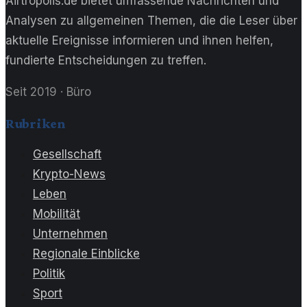
Airtropolis.de bietet umfassende Nachrichten und
Analysen zu allgemeinen Themen, die die Leser über
aktuelle Ereignisse informieren und ihnen helfen,
fundierte Entscheidungen zu treffen.
Seit 2019
·
Büro
Rubriken
Gesellschaft
Krypto-News
Leben
Mobilität
Unternehmen
Regionale Einblicke
Politik
Sport