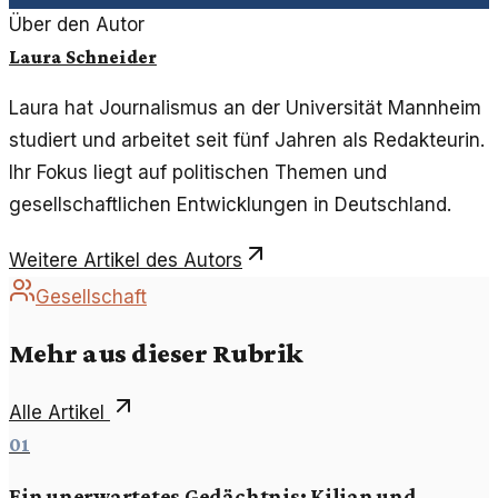
Über den Autor
Laura Schneider
Laura hat Journalismus an der Universität Mannheim
studiert und arbeitet seit fünf Jahren als Redakteurin.
Ihr Fokus liegt auf politischen Themen und
gesellschaftlichen Entwicklungen in Deutschland.
Weitere Artikel des Autors
Gesellschaft
Mehr aus dieser Rubrik
Alle Artikel
01
Ein unerwartetes Gedächtnis: Kilian und