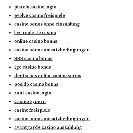
pistolo casino login
evolve casino freispiele
casino bonus ohne einzahlung
live roulette casino
online casino bonus
casino bonus umsatzbedingungen
888 casino bonus
1go casino bonus
deutsches online casino seriös
posido casino bonus
rant casino login
Casino zypern
casino freispiele
casino bonus umsatzbedingungen
avantgarde casino auszahlung