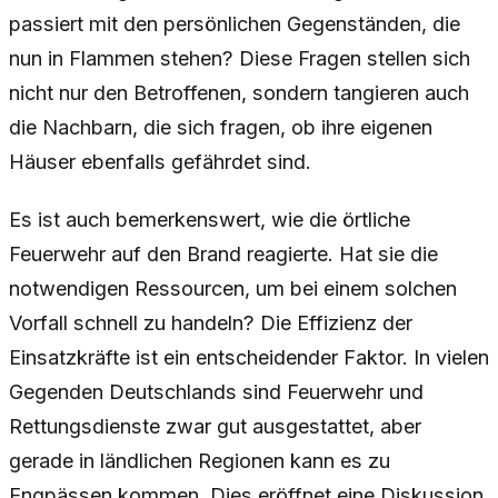
passiert mit den persönlichen Gegenständen, die
nun in Flammen stehen? Diese Fragen stellen sich
nicht nur den Betroffenen, sondern tangieren auch
die Nachbarn, die sich fragen, ob ihre eigenen
Häuser ebenfalls gefährdet sind.
Es ist auch bemerkenswert, wie die örtliche
Feuerwehr auf den Brand reagierte. Hat sie die
notwendigen Ressourcen, um bei einem solchen
Vorfall schnell zu handeln? Die Effizienz der
Einsatzkräfte ist ein entscheidender Faktor. In vielen
Gegenden Deutschlands sind Feuerwehr und
Rettungsdienste zwar gut ausgestattet, aber
gerade in ländlichen Regionen kann es zu
Engpässen kommen. Dies eröffnet eine Diskussion