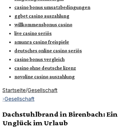
casino bonus umsatzbedingungen
ggbet casino auszahlung
willkommensbonus casino
live casino seriös
amunra casino freispiele
deutsches online casino seriös
casino bonus vergleich
casino ohne deutsche lizenz
novoline casino auszahlung
Startseite
/
Gesellschaft
›
Gesellschaft
Dachstuhlbrand in Birenbach: Ein
Unglück im Urlaub