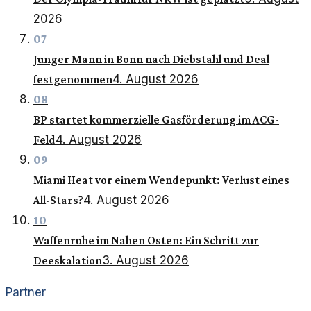
2026
07
Junger Mann in Bonn nach Diebstahl und Deal
4. August 2026
festgenommen
08
BP startet kommerzielle Gasförderung im ACG-
4. August 2026
Feld
09
Miami Heat vor einem Wendepunkt: Verlust eines
4. August 2026
All-Stars?
10
Waffenruhe im Nahen Osten: Ein Schritt zur
3. August 2026
Deeskalation
Partner