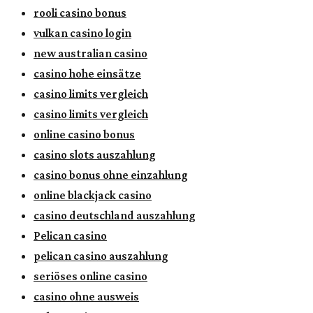
rooli casino bonus
vulkan casino login
new australian casino
casino hohe einsätze
casino limits vergleich
casino limits vergleich
online casino bonus
casino slots auszahlung
casino bonus ohne einzahlung
online blackjack casino
casino deutschland auszahlung
Pelican casino
pelican casino auszahlung
seriöses online casino
casino ohne ausweis