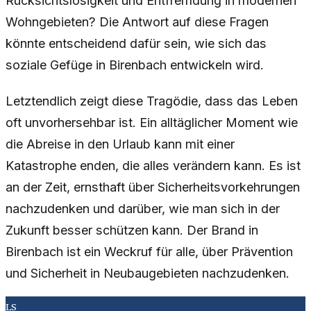
Rücksichtslosigkeit und Entfremdung in modernen
Wohngebieten? Die Antwort auf diese Fragen
könnte entscheidend dafür sein, wie sich das
soziale Gefüge in Birenbach entwickeln wird.
Letztendlich zeigt diese Tragödie, dass das Leben
oft unvorhersehbar ist. Ein alltäglicher Moment wie
die Abreise in den Urlaub kann mit einer
Katastrophe enden, die alles verändern kann. Es ist
an der Zeit, ernsthaft über Sicherheitsvorkehrungen
nachzudenken und darüber, wie man sich in der
Zukunft besser schützen kann. Der Brand in
Birenbach ist ein Weckruf für alle, über Prävention
und Sicherheit in Neubaugebieten nachzudenken.
LS