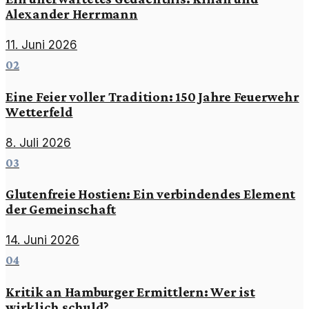
Alexander Herrmann
11. Juni 2026
02
Eine Feier voller Tradition: 150 Jahre Feuerwehr
Wetterfeld
8. Juli 2026
03
Glutenfreie Hostien: Ein verbindendes Element
der Gemeinschaft
14. Juni 2026
04
Kritik an Hamburger Ermittlern: Wer ist
wirklich schuld?