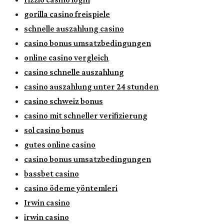
gorilla casino freispiele
schnelle auszahlung casino
casino bonus umsatzbedingungen
online casino vergleich
casino schnelle auszahlung
casino auszahlung unter 24 stunden
casino schweiz bonus
casino mit schneller verifizierung
sol casino bonus
gutes online casino
casino bonus umsatzbedingungen
bassbet casino
casino ödeme yöntemleri
Irwin casino
irwin casino