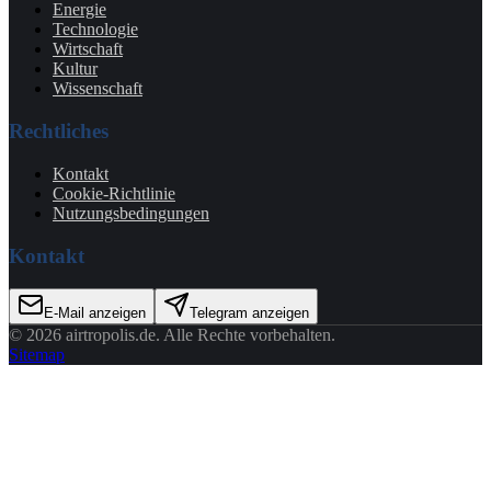
Energie
Technologie
Wirtschaft
Kultur
Wissenschaft
Rechtliches
Kontakt
Cookie-Richtlinie
Nutzungsbedingungen
Kontakt
E-Mail anzeigen
Telegram anzeigen
©
2026
airtropolis.de
. Alle Rechte vorbehalten.
Sitemap