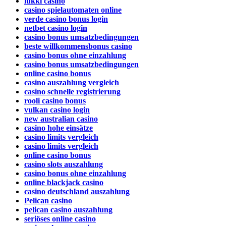
lukki casino
casino spielautomaten online
verde casino bonus login
netbet casino login
casino bonus umsatzbedingungen
beste willkommensbonus casino
casino bonus ohne einzahlung
casino bonus umsatzbedingungen
online casino bonus
casino auszahlung vergleich
casino schnelle registrierung
rooli casino bonus
vulkan casino login
new australian casino
casino hohe einsätze
casino limits vergleich
casino limits vergleich
online casino bonus
casino slots auszahlung
casino bonus ohne einzahlung
online blackjack casino
casino deutschland auszahlung
Pelican casino
pelican casino auszahlung
seriöses online casino