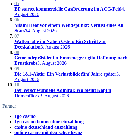
05
BP startet kommerzielle Gasförderung im ACG-Feld
4.
August 2026
06
Miami Heat vor einem Wendepunkt: Verlust eines All-
Stars?
4. August 2026
07
Waffenruhe im Nahen Osten: Ein Schritt zur
Deeskalation
3. August 2026
08
Gemeindepräsidentin Emmenegger gibt Hoffnung nach
Brustkrebs
3. August 2026
09
Die 1&1-Aktie: Ein Verlustblick fünf Jahre später
3.
August 2026
10
Der verschwundene Admiral: Wo bleibt Käpt'n
Homeoffice?
3. August 2026
Partner
1go casino
1go casino bonus ohne einzahlung
casino deutschland auszahlung
online casino mit deutscher lizenz