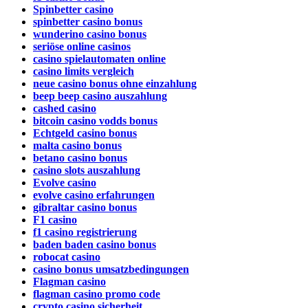
Spinbetter casino
spinbetter casino bonus
wunderino casino bonus
seriöse online casinos
casino spielautomaten online
casino limits vergleich
neue casino bonus ohne einzahlung
beep beep casino auszahlung
cashed casino
bitcoin casino vodds bonus
Echtgeld casino bonus
malta casino bonus
betano casino bonus
casino slots auszahlung
Evolve casino
evolve casino erfahrungen
gibraltar casino bonus
F1 casino
f1 casino registrierung
baden baden casino bonus
robocat casino
casino bonus umsatzbedingungen
Flagman casino
flagman casino promo code
crypto casino sicherheit